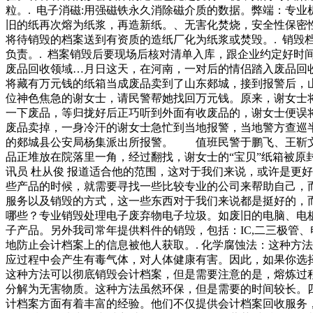
粒。. 电子消磁:用强磁铁永久消除磁介质的数据。弊端：专
旧的纸再次熔为纸浆，再造新纸。、无害化焚烧，安全性保密性
将待销毁的档案送到有资质的造纸厂化为纸浆或焚毁。. 销毁
负责。. 档案销毁后要现场后核对清单入库，跟企业约定好
废品回收领域…月日这天，在河南，一对后的情侣踏入废品回收领
将藏有万元钱的纸箱当成废品卖到了山东郯城，接到报警后，
位神色焦急的谢女士，请民警帮她找回万元钱。原来，谢女士
一下废品，等归拢好后正巧听到外面有收废品的，谢女士便误
废品卖掉，一身冷汗的谢女士急忙到当地报警，当地警方查巡
的郯城县公安局杨集派出所报警。 值班民警于鹏飞、王靳文
品正堆放在院落里一角，经过翻找，谢女士的“宝贝”纸箱被原
讯员 杜从俊 报道适合他的范围，这对于我们来说，或许是更
些产品的时候，就需要寻找一些比较专业的公司来帮助自己，
服务以及销毁的方式，这一些东西对于我们来说都是挺好的，
哪些？专业销毁处理电子废弃物电子垃圾。如废旧的电脑、电
子产品。另外我司常年提供料件的销毁，包括：IC,二三极管
地防止会计档案上的信息被他人获取。. 化学腐蚀法：这种方
应过程中会产生有毒气体，对人体健康有害。因此，如果你选择
这种方法可以彻底销毁会计档案，但是需要注意的是，熔炼过程
分解为无害物质。这种方法虽然环保，但是需要的时间较长。
计档案方面有着丰富的经验。他们不仅提供会计档案回收服务