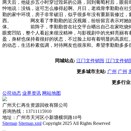
两天后，他徒步五小时穿过毁坏的公路，回到葡萄村后，眼前
忡地说：没钱，这可怎么修得起啊。月日，老戏骨李勤勤在
勤的家中环境，房子非常破旧，似乎很多年没有重新装修过，
西。 网友看了李勤勤的近况视频，纷纷留言表示对她的喜
体。 前阵子，李勤勤曾在社交平台晒出自己在家吃烧烤的
眼窝凹陷，整个人看起来很没精神，与影视剧中的光鲜亮丽
盈，身材也保持着很好的状态，不过脸上却有着明显的高原
的动态，生活朴素低调，对待网友也很亲和。希望李勤勤多多
同城站点:
江门文件销毁
江门文件销
更多城市主站:
广州
广州
更多行业
公司动态
业界资讯
网站地图
广州天仁再生资源回收有限公司
咨询热线：13711115910
地址：广州市天河区小新塘横圳路10号
Sitemap
Sitemap.xml
Copyright 2025 All Rights Reserved