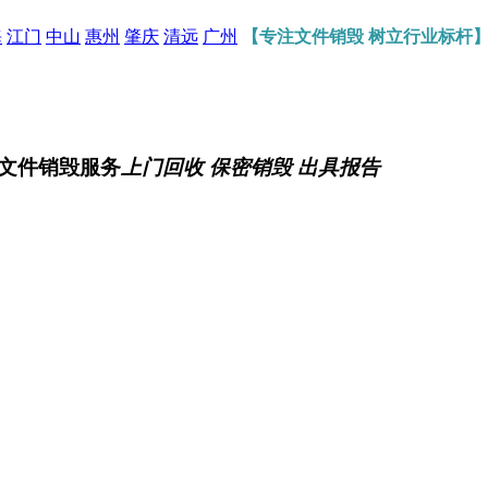
海
江门
中山
惠州
肇庆
清远
广州
【专注文件销毁 树立行业标杆
文件销毁服务
上门回收 保密销毁 出具报告