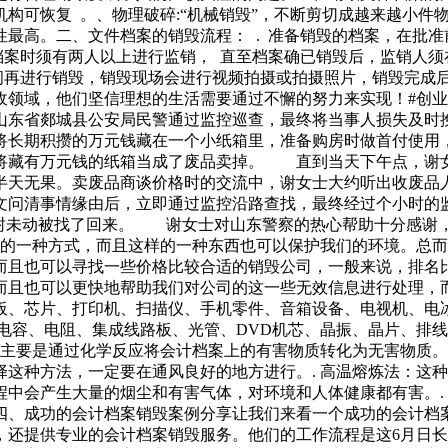
业机构可恢复 。、物理破碎:“机械销毁”，不断剪切成越来越小
最高。二、文件档案的销毁流程： . 准备销毁的档案，在批准
档案时须有两人以上进行监销， 直至档案确已销毁后，监销人须
时间再进行销毁，销毁现场会进行视频拍摄或拍摄照片，销毁完成
域，他们坚信理想的生活需要通过不懈的努力来实现！#创业# #
山东省郯城县公安局民警通过监控巡查，最终将当事人损失及时
将长期积攒的万元钱藏在一个小纸箱里，准备购房时做首付使用
将藏有万元钱的纸箱当成了废品卖掉。 直到当天下午点，谢
半天无果。卖废品商谈价格时的交流中，谢女士大约听出收废品
问清事情缘由后，立即通过监控沿路查找，最终经过个小时的
封未动被找了回来。 谢女士对山东警察的热心帮助十分感谢，
好的一种方式，而且这样的一种东西也可以保护我们的环境。总
而且也可以寻找一些价格比较合适的销毁公司，一般来说，排名
而且也可以更快地帮助我们对公司的这一些无效信息进行处理，
板、芯片、打印机、扫描仪、手机零件、音箱设备、电视机、电
、电容、电阻、集成线路板、光管、DVD机芯、晶振、晶片、排
法主要是通过化学反应将会计档案上的有害物质转化为无害物质
这种方法，一定要在通风良好的地方进行。. 高温熔炼法：这
中会产生大量的烟尘和有害气体，对环境和人体健康都有害。.
四、成功的会计档案销毁案例分享让我们来看一个成功的会计档案
，还提供专业的会计档案销毁服务。他们的工作流程是这6月日