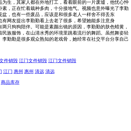
品为生，其家人都在外地打工，看着眼前的一片废墟，他忧心忡
素，正在忙着栽种多肉，十分接地气。视频也意外曝光了李勤
花盆，也有一些废品，应该是和很多老人一样舍不得丢东
有网友提出李勤勤看上去老了很多，希望她能多注意身
两只狗狗陪伴。可能是素颜出镜的原因，李勤勤的肤色蜡黄，
民族服饰，在山清水秀的环境里跳着流行的舞蹈。虽然舞姿轻
李勤勤是很多观众熟知的老戏骨，她经常在社交平台分享自己
。
文件销毁
江门文件销毁
江门文件销毁
门
江门
惠州
惠州
清远
清远
商品库存