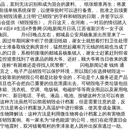
件物品，直到无法识别和成为混合的废料。、纸张熔浆再生；将废
前须单独系统保管，以便审批时可以进行备查。. 批准之后须要
在销毁清册上注明“已销毁”的字样和销毁的日期，并签字以示
后会提供《销毁报告》。月日这天，在河南，一对后的情侣踏入
后# #生活#齐鲁网·闪电新闻月日讯 江苏省新沂市一女子误
挽回。 月6日晚点左右，郯城县公安局杨集派出所里来了一
，因过年期间家中积了些废旧纸箱，谢女士就想着打扫卫生处理
女士准备取钱交购房首付，猛然想起藏有万元钱的纸箱也当成了
人的口音，系相邻接壤的郯城县杨集镇人，谢女士赶紧赶到邻省
监控巡查找到了收废品的顾大爷。还好，顾大爷将当日收来的废
连称“有困难还是得找人民警察”。 闪电新闻记者 钱炜 通
而言之，电子产品销毁可以保护环境，所以我们在选择销毁这一
比较靠前的销毁公司都是比较专业的，不论是个人服务还是产品
而且也不会把自己重要的信息泄露出去。可销毁电子类垃圾包括
冰箱、洗衣机、空调、电饭锅、电磁炉等等商业用品以及家用电
线FPC、新旧电话、手机、液晶，电池、按键这种方法可以有效
。这种方法虽然可以彻底销毁会计档案，但是需要注意的是，反
种方法是将会计档案放入高温炉中进行熔炼，使其变成金属块。
 生物降解法：这种方法是利用微生物将会计档案上的有害物质
销毁案例。有一家名为“绿色能源”的公司，他们在处理废旧会
长宁地震时，双河镇葡萄村的李泽泉老人因外出探亲逃过一劫。