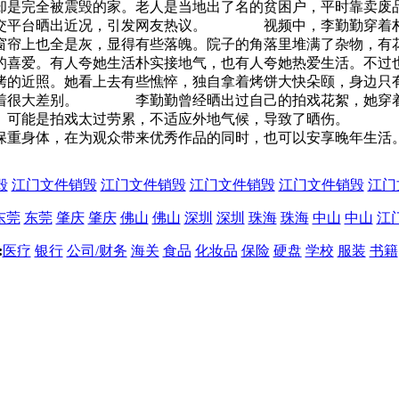
却是完全被震毁的家。老人是当地出了名的贫困户，平时靠卖废
社交平台晒出近况，引发网友热议。 视频中，李勤勤穿着朴
窗帘上也全是灰，显得有些落魄。院子的角落里堆满了杂物，有
爱。有人夸她生活朴实接地气，也有人夸她热爱生活。不过也
近照。她看上去有些憔悴，独自拿着烤饼大快朵颐，身边只有
有着很大差别。 李勤勤曾经晒出过自己的拍戏花絮，她穿着
红。可能是拍戏太过劳累，不适应外地气候，导致了晒伤。 
保重身体，在为观众带来优秀作品的同时，也可以安享晚年生活
毁
江门文件销毁
江门文件销毁
江门文件销毁
江门文件销毁
江门
东莞
东莞
肇庆
肇庆
佛山
佛山
深圳
深圳
珠海
珠海
中山
中山
江
:
医疗
银行
公司/财务
海关
食品
化妆品
保险
硬盘
学校
服装
书籍