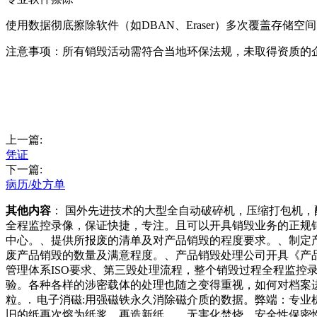
使用数据彻底擦除软件（如DBAN、Eraser）多次覆盖存储空间
‌注意事项‌：所有销毁活动需符合当地环保法规，未取得资质
上一篇:
凭证
下一篇:
病历/处方单
其他内容
： 国外先进技术的大型全自动破碎机，压缩打包机
全程监控录像，保证快捷，专注。且可以开具销毁业务的正规
中心。、提供所报废的清单及对产品销毁的程度要求。、制定
废产品销毁的数量及满意程度。、产品销毁处理公司开具《产
管理体系ISO要求、第三毁处理流程，整个销毁过程全程监
验。各种各样的涉密载体的处理也随之变得重视，如何对档案进
粒。. 电子消磁:用强磁铁永久消除磁介质的数据。弊端：专
旧的纸再次熔为纸浆，再造新纸。、无害化焚烧，安全性保密性