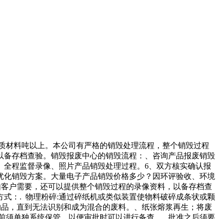
介质材料吨以上。本公司有严格的销毁处理流程，整个销毁过程
以备存档查验。销毁报废中心的销毁流程：、咨询产品报废销毁
、全程监督录像、照片产品销毁处理过程。6、双方核实确认报
优化销毁方案。大量电子产品销毁价格多少？因环评验收、环境
如客户需要，还可以提供整个销毁过程的录像资料，以备存档查
式：. 物理粉碎:通过碎纸机或类似装置使物料破碎成条状或颗
件物品，直到无法识别和成为混合的废料。、纸张熔浆再生；将废
前须单独系统保管，以便审批时可以进行备查。. 批准之后须要