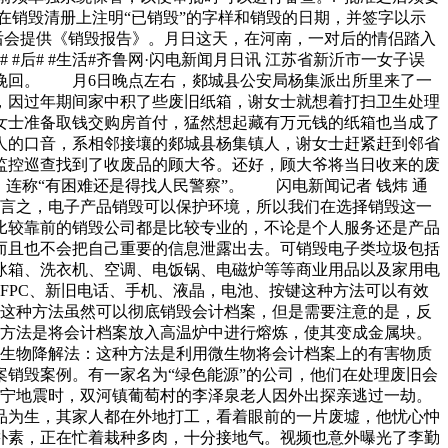
在销毁清册上注明“已销毁”的字样和销毁的日期，并签字以示
后会提供《销毁报告》。月日这天，在河南，一对后的情侣踏入
后# #生活#齐鲁网·闪电新闻月日讯 江苏省新沂市一女子误
挽回。 月6日晚点左右，郯城县公安局杨集派出所里来了一
，因过年期间家中积了些废旧纸箱，谢女士就想着打扫卫生处理
女士准备取钱交购房首付，猛然想起藏有万元钱的纸箱也当成了
人的口音，系相邻接壤的郯城县杨集镇人，谢女士赶紧赶到邻省
监控巡查找到了收废品的顾大爷。还好，顾大爷将当日收来的废
连称“有困难还是得找人民警察”。 闪电新闻记者 钱炜 通
而言之，电子产品销毁可以保护环境，所以我们在选择销毁这一
比较靠前的销毁公司都是比较专业的，不论是个人服务还是产品
而且也不会把自己重要的信息泄露出去。可销毁电子类垃圾包括
冰箱、洗衣机、空调、电饭锅、电磁炉等等商业用品以及家用电
线FPC、新旧电话、手机、液晶，电池、按键这种方法可以有效
。这种方法虽然可以彻底销毁会计档案，但是需要注意的是，反
种方法是将会计档案放入高温炉中进行熔炼，使其变成金属块。
 生物降解法：这种方法是利用微生物将会计档案上的有害物质
销毁案例。有一家名为“绿色能源”的公司，他们在处理废旧会
长宁地震时，双河镇葡萄村的李泽泉老人因外出探亲逃过一劫。
品为生，其家人都在外地打工，看着眼前的一片废墟，他忧心忡
素，正在忙着栽种多肉，十分接地气。视频也意外曝光了李勤