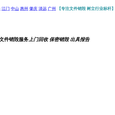
海
江门
中山
惠州
肇庆
清远
广州
【专注文件销毁 树立行业标杆
文件销毁服务
上门回收 保密销毁 出具报告