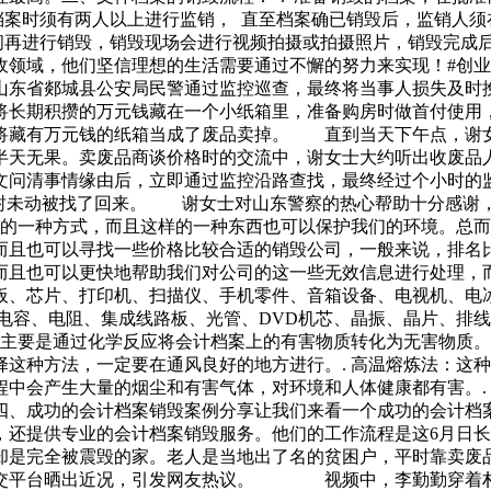
档案时须有两人以上进行监销， 直至档案确已销毁后，监销人须
时间再进行销毁，销毁现场会进行视频拍摄或拍摄照片，销毁完成
域，他们坚信理想的生活需要通过不懈的努力来实现！#创业# #
山东省郯城县公安局民警通过监控巡查，最终将当事人损失及时
将长期积攒的万元钱藏在一个小纸箱里，准备购房时做首付使用
将藏有万元钱的纸箱当成了废品卖掉。 直到当天下午点，谢
半天无果。卖废品商谈价格时的交流中，谢女士大约听出收废品
问清事情缘由后，立即通过监控沿路查找，最终经过个小时的
封未动被找了回来。 谢女士对山东警察的热心帮助十分感谢，
好的一种方式，而且这样的一种东西也可以保护我们的环境。总
而且也可以寻找一些价格比较合适的销毁公司，一般来说，排名
而且也可以更快地帮助我们对公司的这一些无效信息进行处理，
板、芯片、打印机、扫描仪、手机零件、音箱设备、电视机、电
、电容、电阻、集成线路板、光管、DVD机芯、晶振、晶片、排
法主要是通过化学反应将会计档案上的有害物质转化为无害物质
这种方法，一定要在通风良好的地方进行。. 高温熔炼法：这
中会产生大量的烟尘和有害气体，对环境和人体健康都有害。.
四、成功的会计档案销毁案例分享让我们来看一个成功的会计档案
，还提供专业的会计档案销毁服务。他们的工作流程是这6月日
却是完全被震毁的家。老人是当地出了名的贫困户，平时靠卖废
社交平台晒出近况，引发网友热议。 视频中，李勤勤穿着朴