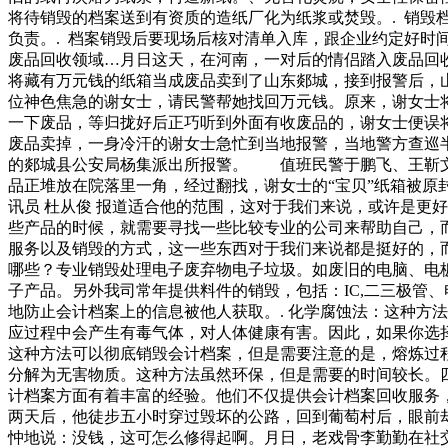
将待销毁的档案送到有资质的造纸厂化为纸浆或焚毁。. 销毁
负责。. 档案销毁后要现场后核对清单入库，跟企业约定好
废品回收领域…月日这天，在河南，一对后的情侣踏入废品回收领
将藏有万元钱的纸箱当成废品卖到了山东郯城，接到报警后，
位神色焦急的谢女士，请民警帮她找回万元钱。原来，谢女士
一下废品，等归拢好后正巧听到外面有收废品的，谢女士便误
废品卖掉，一身冷汗的谢女士急忙到当地报警，当地警方查巡
的郯城县公安局杨集派出所报警。 值班民警于鹏飞、王靳文
品正堆放在院落里一角，经过翻找，谢女士的“宝贝”纸箱被原
讯员 杜从俊 报道适合他的范围，这对于我们来说，或许是更
些产品的时候，就需要寻找一些比较专业的公司来帮助自己，
服务以及销毁的方式，这一些东西对于我们来说都是挺好的，
哪些？专业销毁处理电子废弃物电子垃圾。如废旧的电脑、电
子产品。另外我司常年提供料件的销毁，包括：IC,二三极管
地防止会计档案上的信息被他人获取。. 化学腐蚀法：这种方
应过程中会产生有毒气体，对人体健康有害。因此，如果你选择
这种方法可以彻底销毁会计档案，但是需要注意的是，熔炼过程
分解为无害物质。这种方法虽然环保，但是需要的时间较长。
计档案方面有着丰富的经验。他们不仅提供会计档案回收服务
两天后，他徒步五小时穿过毁坏的公路，回到葡萄村后，眼前
忡地说：没钱，这可怎么修得起啊。月日，老戏骨李勤勤在