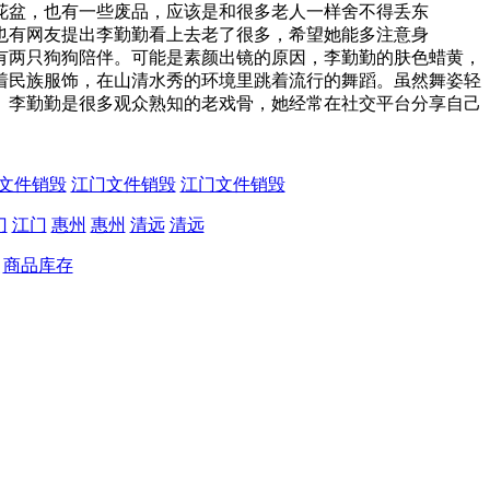
花盆，也有一些废品，应该是和很多老人一样舍不得丢东
有网友提出李勤勤看上去老了很多，希望她能多注意身
两只狗狗陪伴。可能是素颜出镜的原因，李勤勤的肤色蜡黄，
民族服饰，在山清水秀的环境里跳着流行的舞蹈。虽然舞姿轻
李勤勤是很多观众熟知的老戏骨，她经常在社交平台分享自己
。
文件销毁
江门文件销毁
江门文件销毁
门
江门
惠州
惠州
清远
清远
商品库存