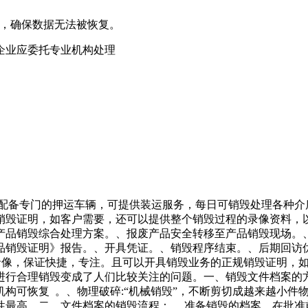
，确保数据无法被恢复。‌‌
的企业应委托专业机构处理
，配备专门的押运车辆，可提供装运服务，每日可销毁处理各种
销毁证明，如客户需要，还可以提供整个销毁过程的录像资料，
产品销毁综合处理方案。、报废产品安全转移至产品销毁现场。
品销毁证明》报告。、开具凭证。、销毁程序结束。、后期回访
控录像，保证快捷，专注。且可以开具销毁业务的正规销毁证明，
行合理销毁变成了人们比较关注的问题。一、销毁文件档案的方
业机构可恢复 。、物理破碎:“机械销毁”，不断剪切成越来越小
最高。二、文件档案的销毁流程： . 准备销毁的档案，在批准