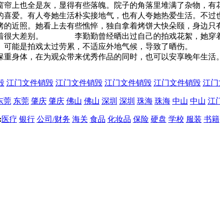
窗帘上也全是灰，显得有些落魄。院子的角落里堆满了杂物，有
爱。有人夸她生活朴实接地气，也有人夸她热爱生活。不过也
近照。她看上去有些憔悴，独自拿着烤饼大快朵颐，身边只有
有着很大差别。 李勤勤曾经晒出过自己的拍戏花絮，她穿着
红。可能是拍戏太过劳累，不适应外地气候，导致了晒伤。 
保重身体，在为观众带来优秀作品的同时，也可以安享晚年生活
毁
江门文件销毁
江门文件销毁
江门文件销毁
江门文件销毁
江门
东莞
东莞
肇庆
肇庆
佛山
佛山
深圳
深圳
珠海
珠海
中山
中山
江
:
医疗
银行
公司/财务
海关
食品
化妆品
保险
硬盘
学校
服装
书籍