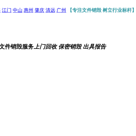
海
江门
中山
惠州
肇庆
清远
广州
【专注文件销毁 树立行业标杆
文件销毁服务
上门回收 保密销毁 出具报告