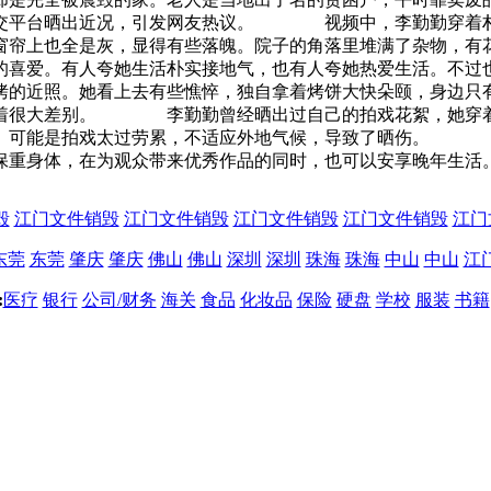
社交平台晒出近况，引发网友热议。 视频中，李勤勤穿着朴
窗帘上也全是灰，显得有些落魄。院子的角落里堆满了杂物，有
爱。有人夸她生活朴实接地气，也有人夸她热爱生活。不过也
近照。她看上去有些憔悴，独自拿着烤饼大快朵颐，身边只有
有着很大差别。 李勤勤曾经晒出过自己的拍戏花絮，她穿着
红。可能是拍戏太过劳累，不适应外地气候，导致了晒伤。 
保重身体，在为观众带来优秀作品的同时，也可以安享晚年生活
毁
江门文件销毁
江门文件销毁
江门文件销毁
江门文件销毁
江门
东莞
东莞
肇庆
肇庆
佛山
佛山
深圳
深圳
珠海
珠海
中山
中山
江
:
医疗
银行
公司/财务
海关
食品
化妆品
保险
硬盘
学校
服装
书籍