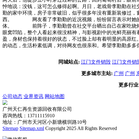
忡地说：没钱，这可怎么修得起啊。月日，老戏骨李勤勤在
勤的家中环境，房子非常破旧，似乎很多年没有重新装修过，
西。 网友看了李勤勤的近况视频，纷纷留言表示对她的喜
体。 前阵子，李勤勤曾在社交平台晒出自己在家吃烧烤的
眼窝凹陷，整个人看起来很没精神，与影视剧中的光鲜亮丽
盈，身材也保持着很好的状态，不过脸上却有着明显的高原
的动态，生活朴素低调，对待网友也很亲和。希望李勤勤多多
同城站点:
江门文件销毁
江门文件销
更多城市主站:
广州
广州
更多行业
公司动态
业界资讯
网站地图
广州天仁再生资源回收有限公司
咨询热线：13711115910
地址：广州市天河区小新塘横圳路10号
Sitemap
Sitemap.xml
Copyright 2025 All Rights Reserved