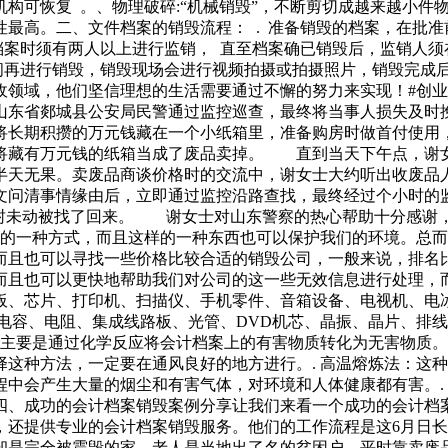
业机构可恢复 。、物理破碎:“机械销毁”，不断剪切成越来越小
最高。二、文件档案的销毁流程： . 准备销毁的档案，在批准
档案时须有两人以上进行监销， 直至档案确已销毁后，监销人须
时间再进行销毁，销毁现场会进行视频拍摄或拍摄照片，销毁完成
域，他们坚信理想的生活需要通过不懈的努力来实现！#创业# #
山东省郯城县公安局民警通过监控巡查，最终将当事人损失及时
将长期积攒的万元钱藏在一个小纸箱里，准备购房时做首付使用
将藏有万元钱的纸箱当成了废品卖掉。 直到当天下午点，谢
半天无果。卖废品商谈价格时的交流中，谢女士大约听出收废品
问清事情缘由后，立即通过监控沿路查找，最终经过个小时的
封未动被找了回来。 谢女士对山东警察的热心帮助十分感谢，
好的一种方式，而且这样的一种东西也可以保护我们的环境。总
而且也可以寻找一些价格比较合适的销毁公司，一般来说，排名
而且也可以更快地帮助我们对公司的这一些无效信息进行处理，
板、芯片、打印机、扫描仪、手机零件、音箱设备、电视机、电
、电容、电阻、集成线路板、光管、DVD机芯、晶振、晶片、排
法主要是通过化学反应将会计档案上的有害物质转化为无害物质
这种方法，一定要在通风良好的地方进行。. 高温熔炼法：这
中会产生大量的烟尘和有害气体，对环境和人体健康都有害。.
四、成功的会计档案销毁案例分享让我们来看一个成功的会计档案
，还提供专业的会计档案销毁服务。他们的工作流程是这6月日
却是完全被震毁的家。老人是当地出了名的贫困户，平时靠卖废