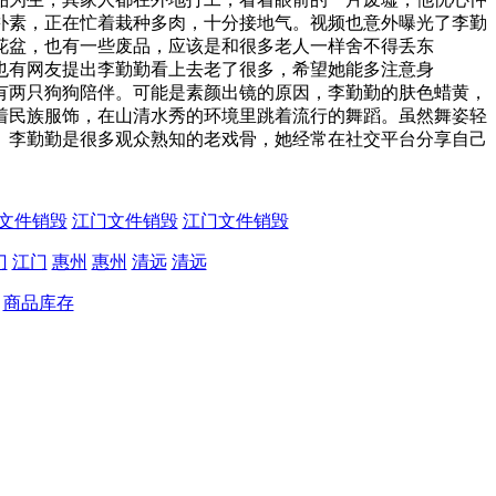
素，正在忙着栽种多肉，十分接地气。视频也意外曝光了李勤
花盆，也有一些废品，应该是和很多老人一样舍不得丢东
有网友提出李勤勤看上去老了很多，希望她能多注意身
两只狗狗陪伴。可能是素颜出镜的原因，李勤勤的肤色蜡黄，
民族服饰，在山清水秀的环境里跳着流行的舞蹈。虽然舞姿轻
李勤勤是很多观众熟知的老戏骨，她经常在社交平台分享自己
。
文件销毁
江门文件销毁
江门文件销毁
门
江门
惠州
惠州
清远
清远
商品库存