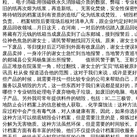
粒。. 电子消磁:用强磁铁永久消除磁介质的数据。弊端：专
旧的纸再次熔为纸浆，再造新纸。、无害化焚烧，安全性保密性
将待销毁的档案送到有资质的造纸厂化为纸浆或焚毁。. 销毁
负责。. 档案销毁后要现场后核对清单入库，跟企业约定好
废品回收领域…月日这天，在河南，一对后的情侣踏入废品回收领
将藏有万元钱的纸箱当成废品卖到了山东郯城，接到报警后，
位神色焦急的谢女士，请民警帮她找回万元钱。原来，谢女士
一下废品，等归拢好后正巧听到外面有收废品的，谢女士便误
废品卖掉，一身冷汗的谢女士急忙到当地报警，当地警方查巡
的郯城县公安局杨集派出所报警。 值班民警于鹏飞、王靳文
品正堆放在院落里一角，经过翻找，谢女士的“宝贝”纸箱被原
讯员 杜从俊 报道适合他的范围，这对于我们来说，或许是更
些产品的时候，就需要寻找一些比较专业的公司来帮助自己，
服务以及销毁的方式，这一些东西对于我们来说都是挺好的，
哪些？专业销毁处理电子废弃物电子垃圾。如废旧的电脑、电
子产品。另外我司常年提供料件的销毁，包括：IC,二三极管
地防止会计档案上的信息被他人获取。. 化学腐蚀法：这种方
应过程中会产生有毒气体，对人体健康有害。因此，如果你选择
这种方法可以彻底销毁会计档案，但是需要注意的是，熔炼过程
分解为无害物质。这种方法虽然环保，但是需要的时间较长。
计档案方面有着丰富的经验。他们不仅提供会计档案回收服务
两天后，他徒步五小时穿过毁坏的公路，回到葡萄村后，眼前