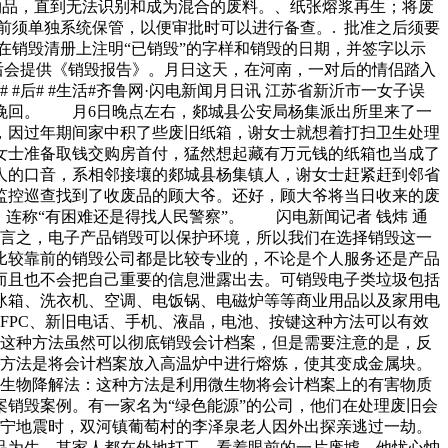
件物品，直到无法识别和成为混合的废料。、纸张熔浆再生；将废
前须单独系统保管，以便审批时可以进行备查。. 批准之后须要
在销毁清册上注明“已销毁”的字样和销毁的日期，并签字以示
后会提供《销毁报告》。月日这天，在河南，一对后的情侣踏入
后# #生活#齐鲁网·闪电新闻月日讯 江苏省新沂市一女子误
挽回。 月6日晚点左右，郯城县公安局杨集派出所里来了一
，因过年期间家中积了些废旧纸箱，谢女士就想着打扫卫生处理
女士准备取钱交购房首付，猛然想起藏有万元钱的纸箱也当成了
人的口音，系相邻接壤的郯城县杨集镇人，谢女士赶紧赶到邻省
监控巡查找到了收废品的顾大爷。还好，顾大爷将当日收来的废
连称“有困难还是得找人民警察”。 闪电新闻记者 钱炜 通
而言之，电子产品销毁可以保护环境，所以我们在选择销毁这一
比较靠前的销毁公司都是比较专业的，不论是个人服务还是产品
而且也不会把自己重要的信息泄露出去。可销毁电子类垃圾包括
冰箱、洗衣机、空调、电饭锅、电磁炉等等商业用品以及家用电
线FPC、新旧电话、手机、液晶，电池、按键这种方法可以有效
。这种方法虽然可以彻底销毁会计档案，但是需要注意的是，反
种方法是将会计档案放入高温炉中进行熔炼，使其变成金属块。
 生物降解法：这种方法是利用微生物将会计档案上的有害物质
销毁案例。有一家名为“绿色能源”的公司，他们在处理废旧会
长宁地震时，双河镇葡萄村的李泽泉老人因外出探亲逃过一劫。
品为生，其家人都在外地打工，看着眼前的一片废墟，他忧心忡