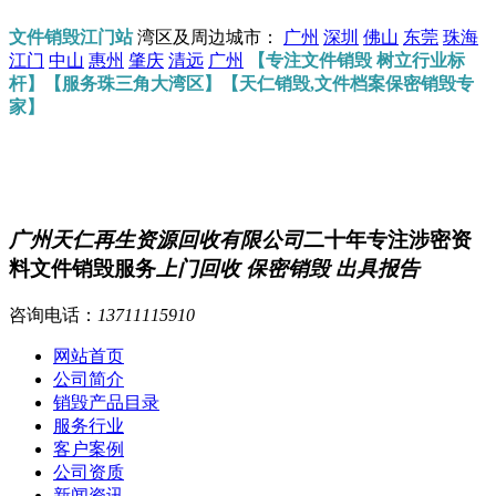
文件销毁江门站
湾区及周边城市：
广州
深圳
佛山
东莞
珠海
江门
中山
惠州
肇庆
清远
广州
【专注文件销毁 树立行业标
杆】【服务珠三角大湾区】【天仁销毁,文件档案保密销毁专
家】
广州天仁再生资源回收有限公司
二十年专注涉密资
料文件销毁服务
上门回收 保密销毁 出具报告
咨询电话：
13711115910
网站首页
公司简介
销毁产品目录
服务行业
客户案例
公司资质
新闻资讯