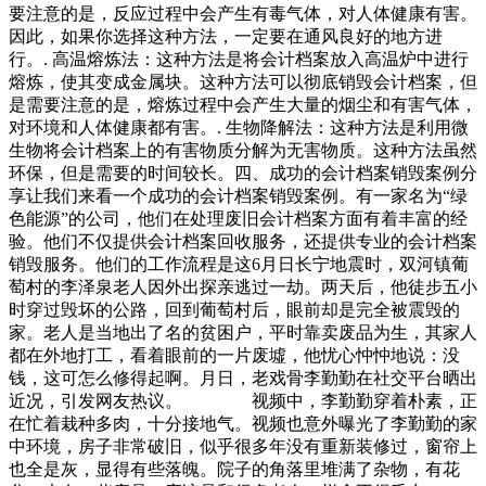
要注意的是，反应过程中会产生有毒气体，对人体健康有害。
因此，如果你选择这种方法，一定要在通风良好的地方进
行。. 高温熔炼法：这种方法是将会计档案放入高温炉中进行
熔炼，使其变成金属块。这种方法可以彻底销毁会计档案，但
是需要注意的是，熔炼过程中会产生大量的烟尘和有害气体，
对环境和人体健康都有害。. 生物降解法：这种方法是利用微
生物将会计档案上的有害物质分解为无害物质。这种方法虽然
环保，但是需要的时间较长。四、成功的会计档案销毁案例分
享让我们来看一个成功的会计档案销毁案例。有一家名为“绿
色能源”的公司，他们在处理废旧会计档案方面有着丰富的经
验。他们不仅提供会计档案回收服务，还提供专业的会计档案
销毁服务。他们的工作流程是这6月日长宁地震时，双河镇葡
萄村的李泽泉老人因外出探亲逃过一劫。两天后，他徒步五小
时穿过毁坏的公路，回到葡萄村后，眼前却是完全被震毁的
家。老人是当地出了名的贫困户，平时靠卖废品为生，其家人
都在外地打工，看着眼前的一片废墟，他忧心忡忡地说：没
钱，这可怎么修得起啊。月日，老戏骨李勤勤在社交平台晒出
近况，引发网友热议。 视频中，李勤勤穿着朴素，正
在忙着栽种多肉，十分接地气。视频也意外曝光了李勤勤的家
中环境，房子非常破旧，似乎很多年没有重新装修过，窗帘上
也全是灰，显得有些落魄。院子的角落里堆满了杂物，有花