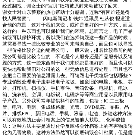
经过翻找，谢女士的“宝贝”纸箱被原封未动被找了回来。
谢女士对山东警察的热心帮助十分感谢，连称“有困难还是得
找人民警察”。 闪电新闻记者 钱炜 通讯员 杜从俊 报道适
合他的范围，这对于我们来说，或许是更好的一种方式，而且
这样的一种东西也可以保护我们的环境。总而言之，电子产品
销毁可以保护环境，所以我们在选择销毁这一些产品的时候，
就需要寻找一些比较专业的公司来帮助自己，而且也可以寻找
一些价格比较合适的销毁公司，一般来说，排名比较靠前的销
毁公司都是比较专业的，不论是个人服务还是产品服务以及销
毁的方式，这一些东西对于我们来说都是挺好的，而且也可以
更快地帮助我们对公司的这一些无效信息进行处理，而且也不
会把自己重要的信息泄露出去。可销毁电子类垃圾包括哪些？
专业销毁处理电子废弃物电子垃圾。如废旧的电脑、电板、芯
片、打印机、扫描仪、手机零件、音箱设备、电视机、电冰
箱、洗衣机、空调、电饭锅、电磁炉等等商业用品以及家用电
子产品。另外我司常年提供料件的销毁，包括：IC,二三极
管、电容、电阻、集成线路板、光管、DVD机芯、晶振、晶
片、排线FPC、新旧电话、手机、液晶，电池、按键这种方法
可以有效地防止会计档案上的信息被他人获取。. 化学腐蚀
法：这种方法主要是通过化学反应将会计档案上的有害物质转
化为无害物质。这种方法虽然可以彻底销毁会计档案，但是需