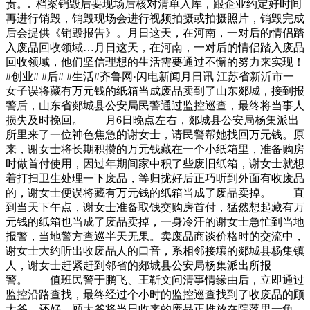
责。. 档案销毁后要现场后核对清单入库，跟企业约定好时间
再进行销毁，销毁现场会进行视频拍摄或拍摄照片，销毁完成
后会提供《销毁报告》。月日这天，在河南，一对后的情侣踏
入废品回收领域…月日这天，在河南，一对后的情侣踏入废品
回收领域，他们坚信理想的生活需要通过不懈的努力来实现！
#创业# #后# #生活#齐鲁网·闪电新闻月日讯 江苏省新沂市一
女子误将藏有万元钱的纸箱当成废品卖到了山东郯城，接到报
警后，山东省郯城县公安局民警通过监控巡查，最终将当事人
损失及时挽回。 月6日晚点左右，郯城县公安局杨集派出
所里来了一位神色焦急的谢女士，请民警帮她找回万元钱。原
来，谢女士将长期积攒的万元钱藏在一个小纸箱里，准备购房
时做首付使用，因过年期间家中积了些废旧纸箱，谢女士就想
着打扫卫生处理一下废品，等归拢好后正巧听到外面有收废品
的，谢女士便误将藏有万元钱的纸箱当成了废品卖掉。 直
到当天下午点，谢女士准备取钱交购房首付，猛然想起藏有万
元钱的纸箱也当成了废品卖掉，一身冷汗的谢女士急忙到当地
报警，当地警方查巡半天无果。卖废品商谈价格时的交流中，
谢女士大约听出收废品人的口音，系相邻接壤的郯城县杨集镇
人，谢女士赶紧赶到邻省的郯城县公安局杨集派出所报
警。 值班民警于鹏飞、王靳文问清事情缘由后，立即通过
监控沿路查找，最终经过个小时的监控巡查找到了收废品的顾
大爷。还好，顾大爷将当日收来的废品正堆放在院落里一角，