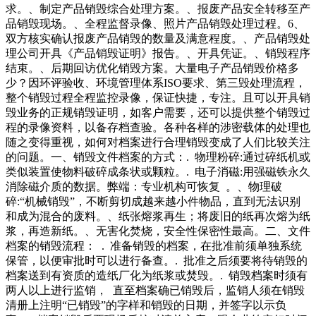
求。、制定产品销毁综合处理方案。、报废产品安全转移至产
品销毁现场。、全程监督录像、照片产品销毁处理过程。6、
双方核实确认报废产品销毁的数量及满意程度。、产品销毁处
理公司开具《产品销毁证明》报告。、开具凭证。、销毁程序
结束。、后期回访优化销毁方案。大量电子产品销毁价格多
少？因环评验收、环境管理体系ISO要求、第三毁处理流程，
整个销毁过程全程监控录像，保证快捷，专注。且可以开具销
毁业务的正规销毁证明，如客户需要，还可以提供整个销毁过
程的录像资料，以备存档查验。各种各样的涉密载体的处理也
随之变得重视，如何对档案进行合理销毁变成了人们比较关注
的问题。一、销毁文件档案的方式：. 物理粉碎:通过碎纸机或
类似装置使物料破碎成条状或颗粒。. 电子消磁:用强磁铁永久
消除磁介质的数据。弊端：专业机构可恢复 。、物理破
碎:“机械销毁”，不断剪切成越来越小件物品，直到无法识别
和成为混合的废料。、纸张熔浆再生；将废旧的纸再次熔为纸
浆，再造新纸。、无害化焚烧，安全性保密性最高。二、文件
档案的销毁流程： . 准备销毁的档案，在批准前须单独系统
保管，以便审批时可以进行备查。. 批准之后须要将待销毁的
档案送到有资质的造纸厂化为纸浆或焚毁。. 销毁档案时须有
两人以上进行监销， 直至档案确已销毁后，监销人须在销毁
清册上注明“已销毁”的字样和销毁的日期，并签字以示负