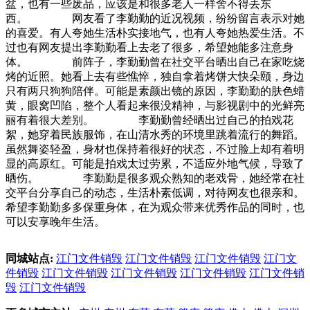
盆，也有一些废品，应该是和很多老人一样舍不得丢东
西。 网友看了李勤勤的近况视频，纷纷留言表示对她
的喜爱。有人夸她生活朴实接地气，也有人夸她热爱生活。不
过也有网友提出李勤勤看上去老了很多，希望她能多注意身
体。 前阵子，李勤勤曾在社交平台晒出自己在家吃烧
烤的近照。她看上去有些憔悴，独自拿着烤饼大快朵颐，身边
只有两只狗狗陪伴。可能是素颜出镜的原因，李勤勤的肤色蜡
黄，眼窝凹陷，整个人看起来很没精神，与影视剧中的光鲜亮
丽有着很大差别。 李勤勤曾经晒出过自己的拍戏花
絮，她穿着民族服饰，在山清水秀的环境里跳着流行的舞蹈。
虽然舞姿轻盈，身材也保持着很好的状态，不过脸上却有着明
显的高原红。可能是拍戏太过劳累，不适应外地气候，导致了
晒伤。 李勤勤是很多观众熟知的老戏骨，她经常在社
交平台分享自己的动态，生活朴素低调，对待网友也很亲和。
希望李勤勤多多保重身体，在为观众带来优秀作品的同时，也
可以安享晚年生活。
同城站点:
江门文件销毁
江门文件销毁
江门文件销毁
江门文
件销毁
江门文件销毁
江门文件销毁
江门文件销毁
江门文件销
毁
江门文件销毁