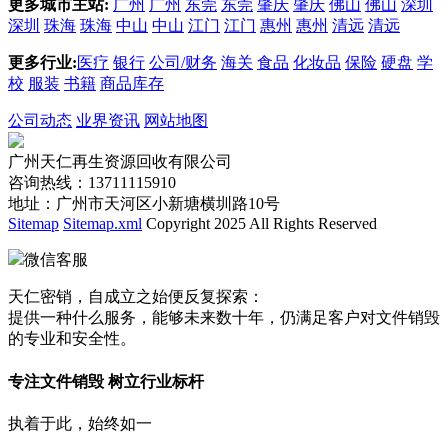
更多城市主站:
广州
广州
东莞
东莞
肇庆
肇庆
佛山
佛山
深圳
深圳
珠海
珠海
中山
中山
江门
江门
惠州
惠州
清远
清远
更多行业:
医疗
银行
公司/财务
海关
食品
化妆品
保险
硬盘
学
校
服装
书籍
商品库存
公司动态
业界资讯
网站地图
广州天仁再生资源回收有限公司
咨询热线：13711115910
地址：广州市天河区小新塘横圳路10号
Sitemap
Sitemap.xml
Copyright 2025 All Rights Reserved
微信客服
天仁密销，自成立之始便反复探索：
提供一种什么服务，能够未来数十年，仍满足客户对文件销毁
的专业和安全性。
专注文件销毁 树立行业标杆
执着于此，始终如一