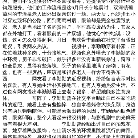
验。他们不仅提供会计档案回收服务，还提供专业的会计档案
销毁服务。他们的工作流程是这6月日长宁地震时，双河镇葡
萄村的李泽泉老人因外出探亲逃过一劫。两天后，他徒步五小
时穿过毁坏的公路，回到葡萄村后，眼前却是完全被震毁的
家。老人是当地出了名的贫困户，平时靠卖废品为生，其家人
都在外地打工，看着眼前的一片废墟，他忧心忡忡地说：没
钱，这可怎么修得起啊。月日，老戏骨李勤勤在社交平台晒出
近况，引发网友热议。 视频中，李勤勤穿着朴素，正
在忙着栽种多肉，十分接地气。视频也意外曝光了李勤勤的家
中环境，房子非常破旧，似乎很多年没有重新装修过，窗帘上
也全是灰，显得有些落魄。院子的角落里堆满了杂物，有花
盆，也有一些废品，应该是和很多老人一样舍不得丢东
西。 网友看了李勤勤的近况视频，纷纷留言表示对她
的喜爱。有人夸她生活朴实接地气，也有人夸她热爱生活。不
过也有网友提出李勤勤看上去老了很多，希望她能多注意身
体。 前阵子，李勤勤曾在社交平台晒出自己在家吃烧
烤的近照。她看上去有些憔悴，独自拿着烤饼大快朵颐，身边
只有两只狗狗陪伴。可能是素颜出镜的原因，李勤勤的肤色蜡
黄，眼窝凹陷，整个人看起来很没精神，与影视剧中的光鲜亮
丽有着很大差别。 李勤勤曾经晒出过自己的拍戏花
絮，她穿着民族服饰，在山清水秀的环境里跳着流行的舞蹈。
虽然舞姿轻盈，身材也保持着很好的状态，不过脸上却有着明