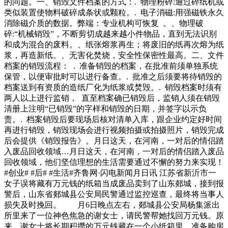
的问题。一、销毁文件档案的方式：. 物理粉碎:通过碎纸机或
类似装置使物料破碎成条状或颗粒。. 电子消磁:用强磁铁永久
消除磁介质的数据。弊端：专业机构可恢复 。、物理破
碎:“机械销毁”，不断剪切成越来越小件物品，直到无法识别
和成为混合的废料。、纸张熔浆再生；将废旧的纸再次熔为纸
浆，再造新纸。、无害化焚烧，安全性保密性最高。二、文件
档案的销毁流程： . 准备销毁的档案，在批准前须单独系统
保管，以便审批时可以进行备查。. 批准之后须要将待销毁的
档案送到有资质的造纸厂化为纸浆或焚毁。. 销毁档案时须有
两人以上进行监销， 直至档案确已销毁后，监销人须在销毁
清册上注明“已销毁”的字样和销毁的日期，并签字以示负
责。. 档案销毁后要现场后核对清单入库，跟企业约定好时间
再进行销毁，销毁现场会进行视频拍摄或拍摄照片，销毁完成
后会提供《销毁报告》。月日这天，在河南，一对后的情侣踏
入废品回收领域…月日这天，在河南，一对后的情侣踏入废品
回收领域，他们坚信理想的生活需要通过不懈的努力来实现！
#创业# #后# #生活#齐鲁网·闪电新闻月日讯 江苏省新沂市一
女子误将藏有万元钱的纸箱当成废品卖到了山东郯城，接到报
警后，山东省郯城县公安局民警通过监控巡查，最终将当事人
损失及时挽回。 月6日晚点左右，郯城县公安局杨集派出
所里来了一位神色焦急的谢女士，请民警帮她找回万元钱。原
来，谢女士将长期积攒的万元钱藏在一个小纸箱里，准备购房