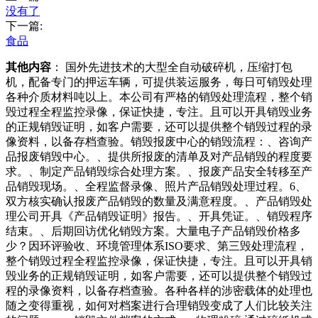
没有了
下一篇:
食品
其他内容
： 国外先进技术的大型全自动破碎机，压缩打包
机，配备专门的押运车辆，可提供装运服务，每日可销毁处理
各种介质材料吨以上。本公司有严格的销毁处理流程，整个销
毁过程全程监控录像，保证快捷，专注。且可以开具销毁业务
的正规销毁证明，如客户需要，还可以提供整个销毁过程的录
像资料，以备存档查验。销毁报废中心的销毁流程：、咨询产
品报废销毁中心。、提供所报废的清单及对产品销毁的程度要
求。、制定产品销毁综合处理方案。、报废产品安全转移至产
品销毁现场。、全程监督录像、照片产品销毁处理过程。6、
双方核实确认报废产品销毁的数量及满意程度。、产品销毁处
理公司开具《产品销毁证明》报告。、开具凭证。、销毁程序
结束。、后期回访优化销毁方案。大量电子产品销毁价格多
少？因环评验收、环境管理体系ISO要求、第三毁处理流程，
整个销毁过程全程监控录像，保证快捷，专注。且可以开具销
毁业务的正规销毁证明，如客户需要，还可以提供整个销毁过
程的录像资料，以备存档查验。各种各样的涉密载体的处理也
随之变得重视，如何对档案进行合理销毁变成了人们比较关注