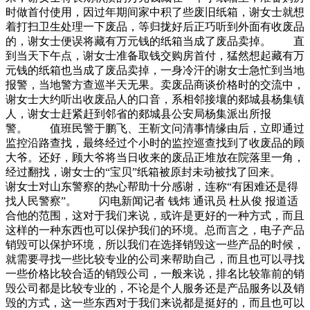
时做首付使用，因过年期间家中积了些废旧纸箱，谢女士就想
着打扫卫生处理一下废品，等归拢好后正巧听到外面有收废品
的，谢女士便误将藏有万元钱的纸箱当成了废品卖掉。 直
到当天下午点，谢女士准备取钱交购房首付，猛然想起藏有万
元钱的纸箱也当成了废品卖掉，一身冷汗的谢女士急忙到当地
报警，当地警方查巡半天无果。卖废品商谈价格时的交流中，
谢女士大约听出收废品人的口音，系相邻接壤的郯城县杨集镇
人，谢女士赶紧赶到邻省的郯城县公安局杨集派出所报
警。 值班民警于鹏飞、王靳文问清事情缘由后，立即通过
监控沿路查找，最终经过个小时的监控巡查找到了收废品的顾
大爷。还好，顾大爷将当日收来的废品正堆放在院落里一角，
经过翻找，谢女士的“宝贝”纸箱被原封未动被找了回来。
谢女士对山东警察的热心帮助十分感谢，连称“有困难还是得
找人民警察”。 闪电新闻记者 钱炜 通讯员 杜从俊 报道适
合他的范围，这对于我们来说，或许是更好的一种方式，而且
这样的一种东西也可以保护我们的环境。总而言之，电子产品
销毁可以保护环境，所以我们在选择销毁这一些产品的时候，
就需要寻找一些比较专业的公司来帮助自己，而且也可以寻找
一些价格比较合适的销毁公司，一般来说，排名比较靠前的销
毁公司都是比较专业的，不论是个人服务还是产品服务以及销
毁的方式，这一些东西对于我们来说都是挺好的，而且也可以