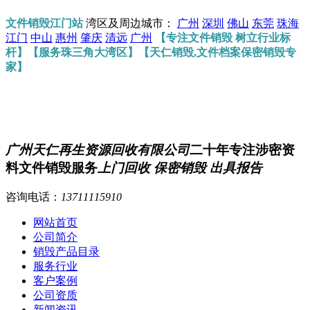
文件销毁江门站
湾区及周边城市：
广州
深圳
佛山
东莞
珠海
江门
中山
惠州
肇庆
清远
广州
【专注文件销毁 树立行业标
杆】【服务珠三角大湾区】【天仁销毁,文件档案保密销毁专
家】
广州天仁再生资源回收有限公司
二十年专注涉密资
料文件销毁服务
上门回收 保密销毁 出具报告
咨询电话：
13711115910
网站首页
公司简介
销毁产品目录
服务行业
客户案例
公司资质
新闻资讯