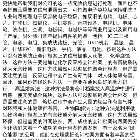
更快地帮助我们对公司的这一些无效信息进行处理，而且也不
会把自己重要的信息泄露出去。可销毁电子类垃圾包括哪些？
专业销毁处理电子废弃物电子垃圾。如废旧的电脑、电板、芯
片、打印机、扫描仪、手机零件、音箱设备、电视机、电冰
箱、洗衣机、空调、电饭锅、电磁炉等等商业用品以及家用电
子产品。另外我司常年提供料件的销毁，包括：IC,二三极
管、电容、电阻、集成线路板、光管、DVD机芯、晶振、晶
片、排线FPC、新旧电话、手机、液晶，电池、按键这种方法
可以有效地防止会计档案上的信息被他人获取。. 化学腐蚀
法：这种方法主要是通过化学反应将会计档案上的有害物质转
化为无害物质。这种方法虽然可以彻底销毁会计档案，但是需
要注意的是，反应过程中会产生有毒气体，对人体健康有害。
因此，如果你选择这种方法，一定要在通风良好的地方进
行。. 高温熔炼法：这种方法是将会计档案放入高温炉中进行
熔炼，使其变成金属块。这种方法可以彻底销毁会计档案，但
是需要注意的是，熔炼过程中会产生大量的烟尘和有害气体，
对环境和人体健康都有害。. 生物降解法：这种方法是利用微
生物将会计档案上的有害物质分解为无害物质。这种方法虽然
环保，但是需要的时间较长。四、成功的会计档案销毁案例分
享让我们来看一个成功的会计档案销毁案例。有一家名为“绿
色能源”的公司，他们在处理废旧会计档案方面有着丰富的经