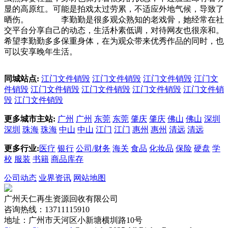
显的高原红。可能是拍戏太过劳累，不适应外地气候，导致了
晒伤。 李勤勤是很多观众熟知的老戏骨，她经常在社
交平台分享自己的动态，生活朴素低调，对待网友也很亲和。
希望李勤勤多多保重身体，在为观众带来优秀作品的同时，也
可以安享晚年生活。
同城站点:
江门文件销毁
江门文件销毁
江门文件销毁
江门文
件销毁
江门文件销毁
江门文件销毁
江门文件销毁
江门文件销
毁
江门文件销毁
更多城市主站:
广州
广州
东莞
东莞
肇庆
肇庆
佛山
佛山
深圳
深圳
珠海
珠海
中山
中山
江门
江门
惠州
惠州
清远
清远
更多行业:
医疗
银行
公司/财务
海关
食品
化妆品
保险
硬盘
学
校
服装
书籍
商品库存
公司动态
业界资讯
网站地图
广州天仁再生资源回收有限公司
咨询热线：13711115910
地址：广州市天河区小新塘横圳路10号